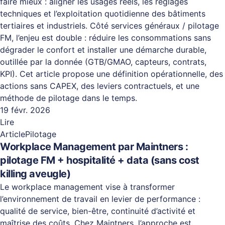
faire mieux : aligner les usages réels, les réglages
techniques et l’exploitation quotidienne des bâtiments
tertiaires et industriels. Côté services généraux / pilotage
FM, l’enjeu est double : réduire les consommations sans
dégrader le confort et installer une démarche durable,
outillée par la donnée (GTB/GMAO, capteurs, contrats,
KPI). Cet article propose une définition opérationnelle, des
actions sans CAPEX, des leviers contractuels, et une
méthode de pilotage dans le temps.
19 févr. 2026
Lire
Article
Pilotage
Workplace Management par Maintners :
pilotage FM + hospitalité + data (sans cost
killing aveugle)
Le workplace management vise à transformer
l’environnement de travail en levier de performance :
qualité de service, bien-être, continuité d’activité et
maîtrise des coûts. Chez Maintners, l’approche est